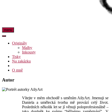
menu
Originály
Malby
Inkousty
Tisky
Na zakázku
O mně
Autor
Vítejte v mém obchodě s uměním AilyArt. Jmenuji se
Daniela a umělecká tvorba mě provází celý život.
Posledních několik let se jí věnuji poloprofesionálně –
jako doplněk ke svému “běžnému zaměstnání”. V