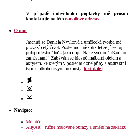
V případě individuální poptávky mě prosím
kontaktujte na této
e-mailové adrese.
O mně
Jmenuji se Daniela Nývltová a umělecká tvorba mě
provází celý život. Posledních několik let se jí věnuji
poloprofesionálně - jako doplněk ke svému “běžnému
zaměstnání”. Zabývám se hlavně malbami olejem a
akrylem, ke kterým v poslední době přibyla abstraktní
tvorba alkoholovými inkousty.
[číst dále]
DeviantArt
Instagram
E-
mail
Navigace
Můj účet
AilyArt – ručně malované obrazy a umění na zakázku