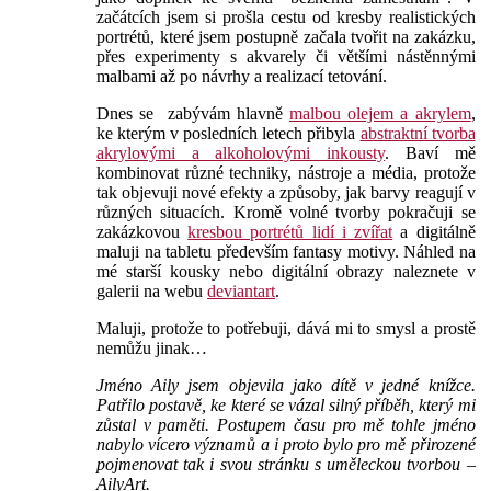
začátcích jsem si prošla cestu od kresby realistických
portrétů, které jsem postupně začala tvořit na zakázku,
přes experimenty s akvarely či většími nástěnnými
malbami až po návrhy a realizací tetování.
Dnes se
zabývám hlavně
malbou olejem a akrylem
,
ke kterým v posledních letech přibyla
abstraktní tvorba
akrylovými a alkoholovými inkousty
. Baví mě
kombinovat různé techniky, nástroje a média, protože
tak objevuji nové efekty a způsoby, jak barvy reagují v
různých situacích.
Kromě volné tvorby pokračuji se
zakázkovou
kresbou portrétů lidí i zvířat
a digitálně
maluji na tabletu především fantasy motivy.
Náhled na
mé starší kousky nebo digitální obrazy naleznete v
galerii na webu
deviantart
.
Maluji, protože to potřebuji, dává mi to smysl a prostě
nemůžu jinak…
Jméno Aily jsem objevila jako dítě v jedné knížce.
Patřilo postavě, ke které se vázal silný příběh, který mi
zůstal v paměti.
Postupem času pro mě tohle jméno
nabylo vícero významů a i proto bylo pro mě přirozené
pojmenovat tak i svou stránku s uměleckou tvorbou –
AilyArt.